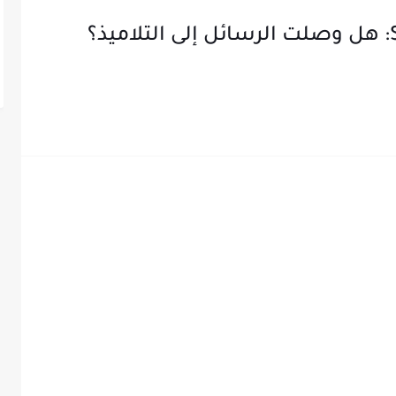
نتائج البكالوريا 2026 عبر الـSMS: هل وصلت الرسائل إلى التلاميذ؟