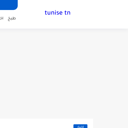
tunise tn
طبخ
اخب
اخبار