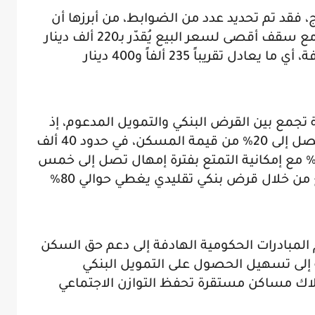
ج، فقد تم تحديد عدد من الضوابط، من أبرزها أن
يكون المسكن من نوع S+2 فما فوق، مع سقف أقصى لسعر البيع يُقدّر بـ220 ألف دينار
دون احتساب الأداء على القيمة المضافة، أي ما يعادل تقريباً 235 ألفاً و400 دينار
ة تجمع بين القرض البنكي والتمويل المدعوم، إذ
يمكن للمستفيد الحصول على قرض يصل إلى 20% من قيمة المسكن، في حدود 40 ألف
ينار، بنسبة فائدة تفاضلية لا تتجاوز 2% مع إمكانية التمتع بفترة إمهال تصل إلى خمس
سنوات. كما يتم استكمال بقية المبلغ من خلال قرض بنكي تقليدي يغطي حوالي 80%
 المبادرات الحكومية الهادفة إلى دعم حق السكن
إلى تسهيل الحصول على التمويل البنكي
اك مساكن مستقرة تحفظ التوازن الاجتماعي