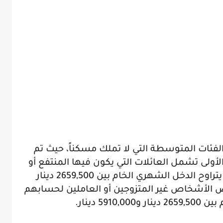
لفئات المتوسطة التي لا تملك مسكناً، حيث تم
أولى تشمل العائلات التي يكون فيها المنتفع أو
زوجه/زوجته من الأجراء، مع اشتراط أن يتراوح الدخل الشهري الخام بين 2659,500 دينار
انية فتخصّ الأشخاص غير المتزوجين أو العاملين لحسابهم
5 دينار.