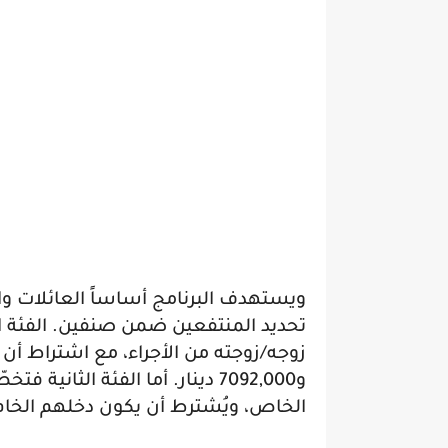
ويستهدف البرنامج أساساً العائلات وا
تحديد المنتفعين ضمن صنفين. الفئة ال
و7092,000 دينار. أما الفئة الث
الخاص، ويُشترط أن يكون دخلهم الخام بين 2659,500 دينار و910,000