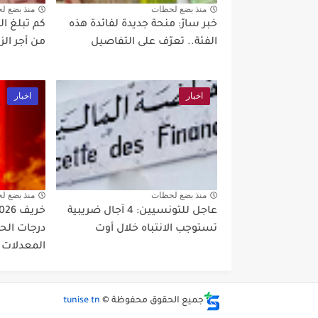
منذ بضع لحظات
منذ بضع ل
خبر سارّ: منحة جديدة لفائدة هذه
كم تبلغ ال
الفئة.. تعرّف على التفاصيل
من أجر ال
اخبار
اخبار
منذ بضع لحظات
منذ بضع ل
عاجل للتونسيين: 4 آجال ضريبية
تستوجب الانتباه خلال أوت
درجات الحر
المعدلات
جميع الحقوق محفوظة ©
tunise tn