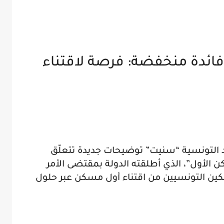
ـ40 مليون وفائدة منخفضة: فرصة لاقتناء
د التونسية “سنيت” توضيحات جديدة تتعلّق
ن الأول”، الذي أطلقته الدولة بمقتضى الأمر
 لسنة 2019، بهدف تمكين التونسيين من اقتناء أول مسكن عبر حلول