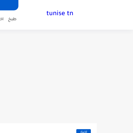
tunise tn
طبخ
اخب
اخبار