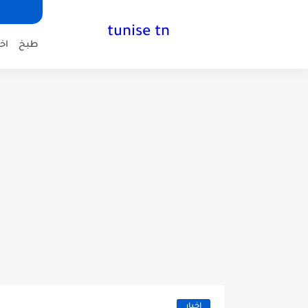
tunise tn
طبخ
اخب
اخبار