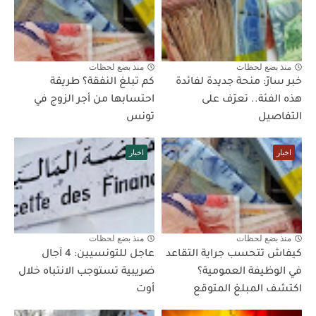
منذ بضع لحظات
منذ بضع لحظات
خبر سارّ: منحة جديدة لفائدة
كم تبلغ النفقة؟ طريقة
هذه الفئة.. تعرّف على
احتسابها من أجر الزوج في
التفاصيل
تونس
اخبار
اخبار
منذ بضع لحظات
منذ بضع لحظات
كيفاش تتحسب جراية التقاعد
عاجل للتونسيين: 4 آجال
في الوظيفة العمومية؟
ضريبية تستوجب الانتباه خلال
اكتشف المبلغ المتوقع
أوت