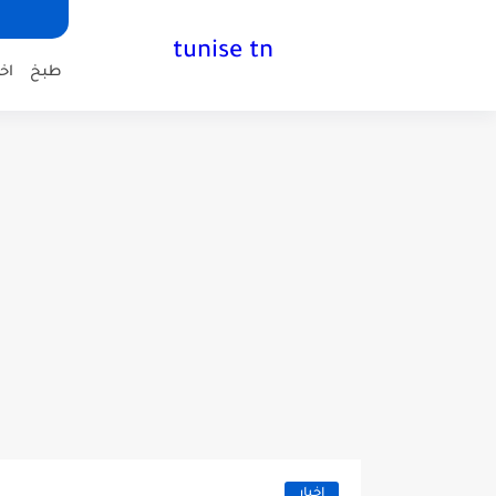
tunise tn
طبخ
اخب
اخبار