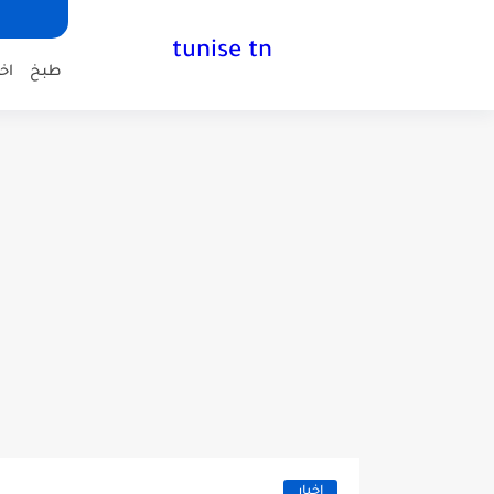
tunise tn
طبخ
اخب
اخبار