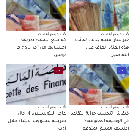
منذ بضع لحظات
منذ بضع لحظات
خبر سارّ: منحة جديدة لفائدة
كم تبلغ النفقة؟ طريقة
هذه الفئة.. تعرّف على
احتسابها من أجر الزوج في
التفاصيل
تونس
اخبار
اخبار
منذ بضع لحظات
منذ بضع لحظات
كيفاش تتحسب جراية التقاعد
عاجل للتونسيين: 4 آجال
في الوظيفة العمومية؟
ضريبية تستوجب الانتباه خلال
اكتشف المبلغ المتوقع
أوت