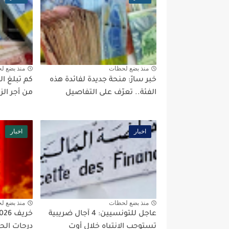
منذ بضع لحظات
منذ بضع ل
خبر سارّ: منحة جديدة لفائدة هذه
كم تبلغ ال
الفئة.. تعرّف على التفاصيل
من أجر ال
اخبار
اخبار
منذ بضع لحظات
منذ بضع ل
عاجل للتونسيين: 4 آجال ضريبية
تستوجب الانتباه خلال أوت
درجات الحر