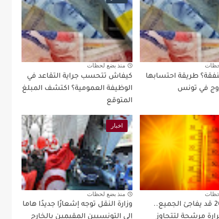
حظات
منذ بضع لحظات
نفقة؟ طريقة احتسابها
كيفاش تتحسب جراية التقاعد في
زوج في تونس
الوظيفة العمومية؟ اكتشف المبلغ
المتوقع
اخبار
حظات
منذ بضع لحظات
خريف 2026 قد يفاجئ الجميع..
وزارة النقل توجه إشعارًا جديدًا هاما
ارة مرشحة لتتجاوز
إلى التونسيين المقيمين بالخارج