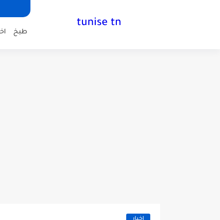
tunise tn
طبخ
اخب
اخبار