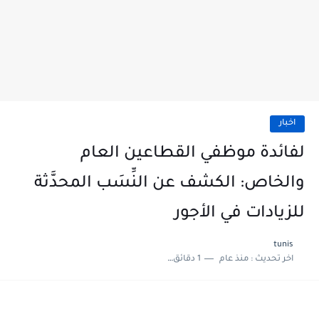
اخبار
لفائدة موظفي القطاعين العام
والخاص: الكشف عن النِّسَب المحدَّثة
للزيادات في الأجور
tunis
اخر تحديث :
منذ عام
1 دقائق للقراءة