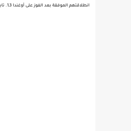
انطلاقتهم الموفقة بعد الفوز على أوغندا 3ـ1. تابعوا تغطية مباشرة للمباراة