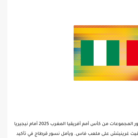
يخوض منتخب تونس السبت ثاني مبارياته في دور المجموعات من كأس أمم أفريقيا المغرب 2025 أمام نيجيريا
وقيت غرينيتش على ملعب فاس. ويأمل نسور قرطاج في تأكيد