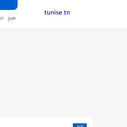
tunise tn
طبخ
اخب
اخبار