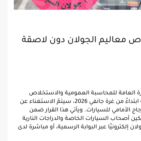
ن جانفي 2026: خلاص معاليم الجولان دون لاصقة
دارة العامة للمحاسبة العمومية والاستخلاص
بوزارة المالية، في تصريح لموزاييك، أنّه ابتداءً من غرة جانفي 2026، سيتمّ الاستغناء عن
توضع على الزجاج الأمامي للسيارات. ويأتي هذا القرار ضمن
مكين أصحاب السيارات الخاصة والدراجات النارية
ن إلكترونيًا عبر البوابة الرسمية، أو مباشرة لدى