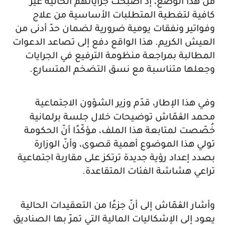
من هذا الوضع، إذ أصبحت جراياتهم الحالية غير
كافية لتغطية المتطلبات الأساسية من علاج
وفواتير ونفقات يومية ضرورية لضمان حدّ أدنى من
العيش الكريم. هذا الواقع دفع إلى تصاعد الدعوات
المطالبة بمراجعة منظومة الترفيع في الجرايات
وجعلها متناسبة مع نسق التضخم المتسارع.
وفي هذا الإطار، قدّم وزير الشؤون الاجتماعية
محمد الڨمّاش توضيحات خلال جلسة برلمانية
خُصّصت لمتابعة هذا الملف، مؤكّدًا أنّ الحكومة
تولي هذا الموضوع أهمية قصوى، وأنّ الوزارة
بصدد إعداد رؤية جديدة ترتكز على مقاربة اجتماعية
تراعي هشاشة الفئات المتقاعدة.
وأشار الڨمّاش إلى أنّ جزءًا من التعقيدات الحالية
يعود إلى الإشكاليات المالية التي تمرّ بها الصناديق