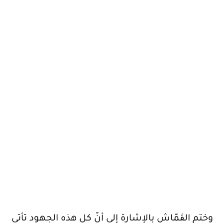
وختم الڨمّاش بالإشارة إلى أنّ كل هذه الجهود تأتي