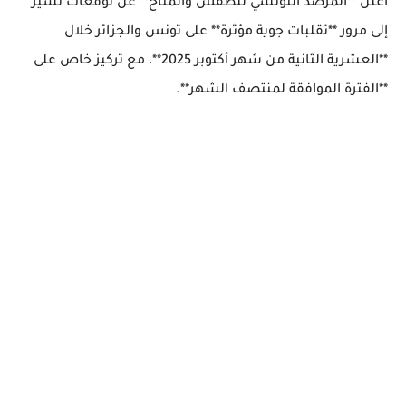
أعلن **المرصد التونسي للطقس والمناخ** عن توقعات تشير
إلى مرور **تقلبات جوية مؤثرة** على تونس والجزائر خلال
**العشرية الثانية من شهر أكتوبر 2025**، مع تركيز خاص على
**الفترة الموافقة لمنتصف الشهر**.