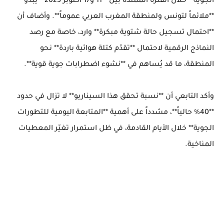
الجوية** خلال الفترة الممتدة بين **11 و17 أكتوبر 2025** يبدو
**ملائماً لتونس ولمنطقة المغرب العربي عموماً**. وأضاف أن
**احتمال تسجيل حالة شتوية مبكرة** وارد، خاصة مع رصد
النماذج الرقمية لاحتمال **تقدّم كتلة هوائية باردة** نحو
المنطقة، ما قد يُساهم في **نشوء اضطرابات جوية قوية**.
وأكد التابعي أن **نسبة تحقق هذا السيناريو** لا تزال في حدود
**40% حالياً**، مشدداً على أهمية **المتابعة اليومية للتطورات
الجوية** خلال الأيام القادمة، في ظل استمرار تغيّر المعطيات
المناخية.