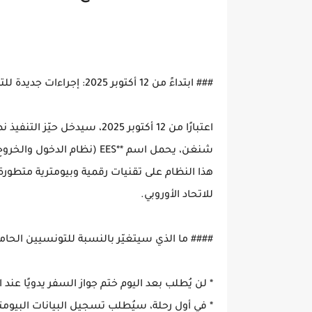
### ابتداءً من 12 أكتوبر 2025: إجراءات جديدة للتونسيين عند السفر إلى أوروبا
اعتبارًا من 12 أكتوبر 2025، 
شنغن، يحمل اسم **EES (نظام 
هذا النظام على تقنيات رقمية وبيومترية متطورة
للاتحاد الأوروبي.
#### ما الذي سيتغيّر بالنسبة للتونسيين الحاملين لتأشيرات قص
* لن يُطلب بعد اليوم ختم جواز السفر يدويًا عند 
* في أول رحلة، سيُطلب تسجيل البيانات البيومت