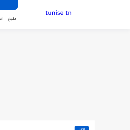
tunise tn
طبخ
اخب
اخبار