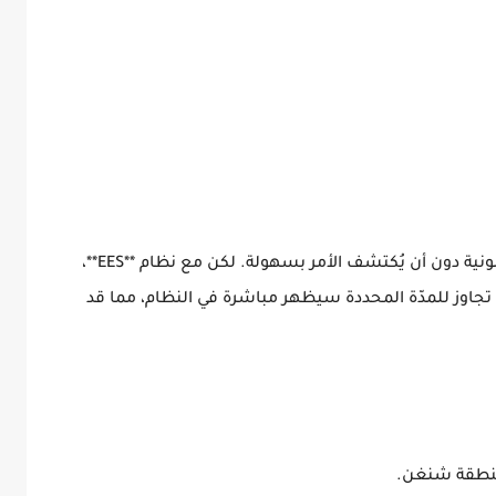
في السابق، كان بالإمكان أحيانًا تجاوز المدة القانونية دون أن يُكتشف الأمر بسهولة. لكن مع نظام **EES**،
تجاوز للمدّة المحددة سيظهر مباشرة في النظام، مما قد
بمنطقة شنغن.