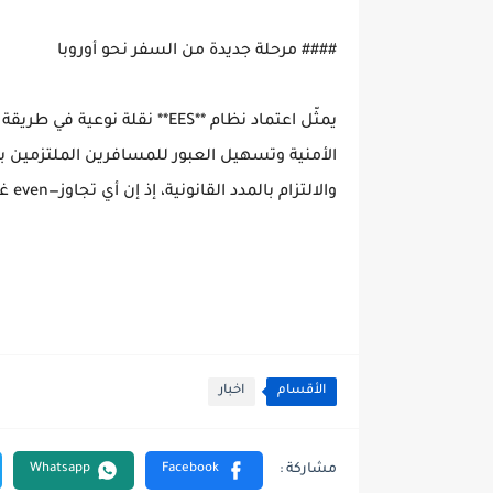
#### مرحلة جديدة من السفر نحو أوروبا
يمثّل اعتماد نظام **EES** نقل
الأمنية وتسهيل العبور للمسافرين الملتزمين با
والالتزام بالمدد القانونية، إذ إن أي تجاوز—even غير مقصود—سيُعتبر خرقًا واضحًا في النظام الأوروبي الجديد.
الأقسام
اخبار