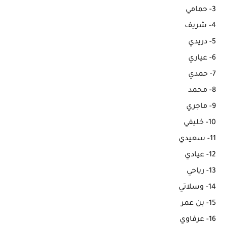
3- حمامي
4- شريف
5- دريدي
6- عياري
7- حمدي
8- محمد
9- ماجري
10- خليفي
11- سعيدي
12- عيادي
13- رياحي
14- وسلاتي
15- بن عمر
16- عرفاوي