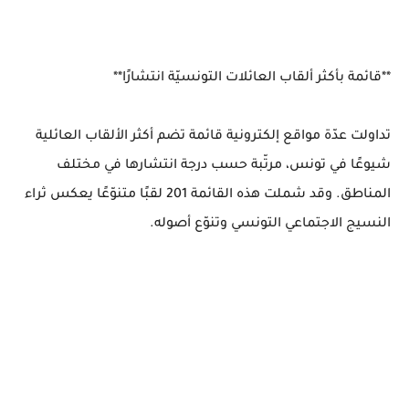
**قائمة بأكثر ألقاب العائلات التونسيّة انتشارًا**
تداولت عدّة مواقع إلكترونية قائمة تضم أكثر الألقاب العائلية
شيوعًا في تونس، مرتّبة حسب درجة انتشارها في مختلف
المناطق. وقد شملت هذه القائمة 201 لقبًا متنوّعًا يعكس ثراء
النسيج الاجتماعي التونسي وتنوّع أصوله.