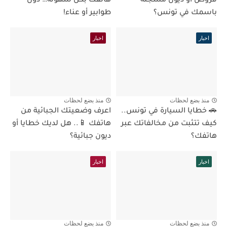
قروض أو ديون مسجلة
هاتفك بكل سهولة… دون
باسمك في تونس؟
طوابير أو عناء!
اخبار
اخبار
منذ بضع لحظات
منذ بضع لحظات
🚗 خطايا السيارة في تونس..
اعرف وضعيتك الجبائية من
كيف تتثبت من مخالفاتك عبر
هاتفك 📱.. هل لديك خطايا أو
هاتفك؟
ديون جبائية؟
اخبار
اخبار
منذ بضع لحظات
منذ بضع لحظات