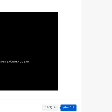
الأقسام
منواعات