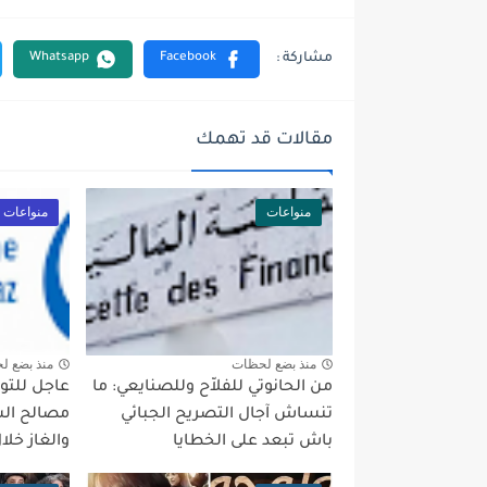
مقالات قد تهمك
منواعات
منواعات
منذ بضع لحظات
منذ بضع ل
من الحانوتي للفلاّح وللصنايعي: ما
عاجل للتو
تنساش آجال التصريح الجبائي
مصالح الش
باش تبعد على الخطايا
والغاز خل