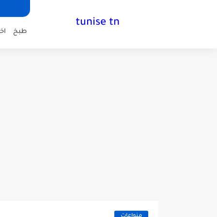
tunise tn
طبخ
اخب
منواعات