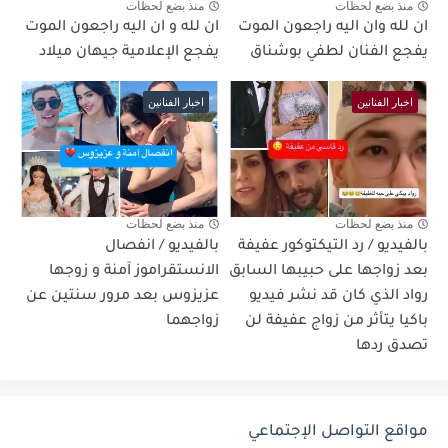
منذ بضع لحظات
منذ بضع لحظات
ان لله وان اليه راجعون الموت
ان لله و ان اليه راجعون الموت
يفجع الفنان لطفي بوشناق
يفجع الإعلامية جيهان ميلاد
اخبار الفنانين
اخبار الفنانين
منذ بضع لحظات
منذ بضع لحظات
بالفيديو / رد التيكتوكور عفيفة
بالفيديو / انفصال
بعد زواجها على حبيبها السابق
الانستقراموز آمنة و زوجها
رواد الذي كان قد نشر فيديو
عزيزوس بعد مرور سنتين عن
باكيا يتأثر من زواج عفيفة لن
زواجهما
تصدق ردها
مواقع التواصل الإجتماعي