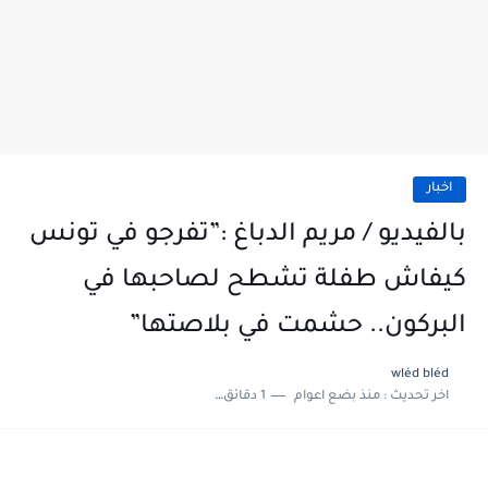
اخبار
بالفيديو / مريم الدباغ :”تفرجو في تونس
كيفاش طفلة تشطح لصاحبها في
البركون.. حشمت في بلاصتها”
wléd bléd
اخر تحديث :
منذ بضع اعوام
1 دقائق للقراءة