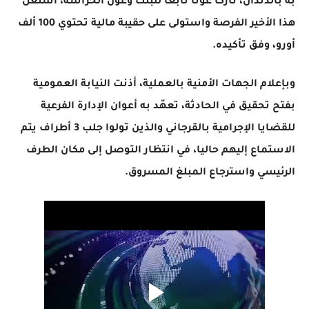
به بالدندان، تاركا عونا تابعا للبنك وعون الحراسة، استغل
هذا الأخير الفرصة واستولى على حقيبة مالية تحتوي 100 ألف
أورو، وفق تأكيده.
وبإعلام الجهات الأمنية بالعملية، أذنت النيابة العمومية
بفتح تحقيق في الحادثة، تعهّد به أعوان الإدارة الفرعية
للقضايا الإجرامية بالقرجاني والذين تولوا جلب 3 أطراف يتم
الاستماع إليهم حاليا، في انتظار التوصل إلى مكان الطرف
الرئيسي واسترجاع المبلغ المسروق.