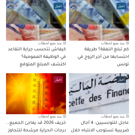
اخبار
اخبار
منذ بضع لحظات
منذ بضع لحظات
كم تبلغ النفقة؟ طريقة
كيفاش تتحسب جراية التقاعد
احتسابها من أجر الزوج في
في الوظيفة العمومية؟
تونس
اكتشف المبلغ المتوقع
اخبار
اخبار
منذ بضع لحظات
منذ بضع لحظات
عاجل للتونسيين: 4 آجال
خريف 2026 قد يفاجئ الجميع..
ضريبية تستوجب الانتباه خلال
درجات الحرارة مرشحة لتتجاوز