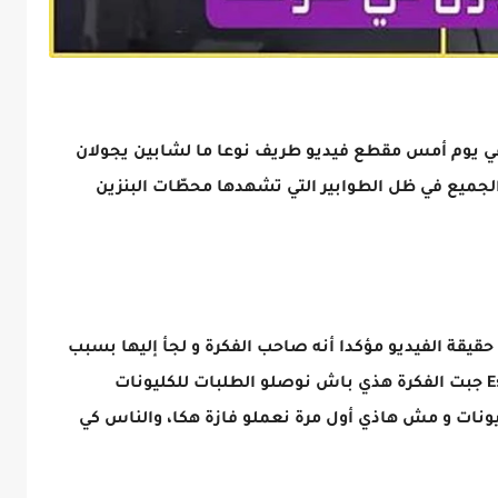
عي يوم أمس مقطع فيديو طريف نوعا ما لشابين يجولان
يع في ظل الطوابير التي تشهدها محطّات البنزين
يقة الفيديو مؤكدا أنه صاحب الفكرة و لجأ إليها بسبب
أزمة البنزين متحدّثا :”شفت مافماش Essence جبت الفكرة هذي باش نوصلو الطلبات للكليونات
ليونات و مش هاذي أول مرة نعملو فازة هكا، والناس كي