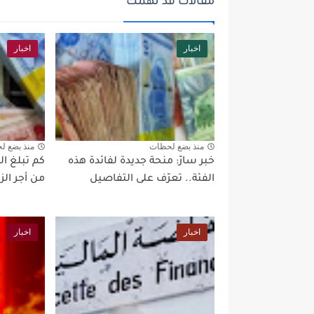
مقالات قد تهمك
اخبار
اخبار
منذ بضع لحظات
منذ بضع ل
خبر سارّ: منحة جديدة لفائدة هذه
كم تبلغ ال
الفئة.. تعرّف على التفاصيل
من أجر ال
اخبار
اخبار