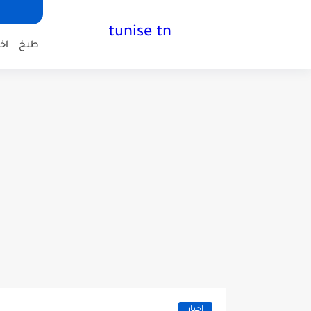
tunise tn
طبخ
اخب
اخبار