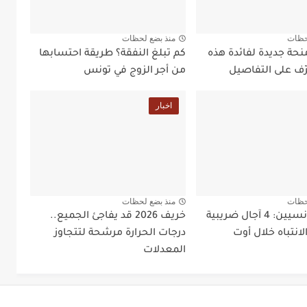
حظات
منذ بضع لحظات
منحة جديدة لفائدة هذه
كم تبلغ النفقة؟ طريقة احتسابها
رّف على التفاصيل
من أجر الزوج في تونس
اخبار
حظات
منذ بضع لحظات
عاجل للتونسيين: 4 آجال ضريبية
خريف 2026 قد يفاجئ الجميع..
انتباه خلال أوت
درجات الحرارة مرشحة لتتجاوز
المعدلات