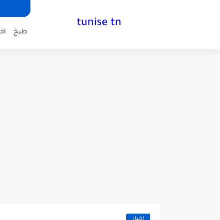
tunise tn
طبخ
اخب
اخبار