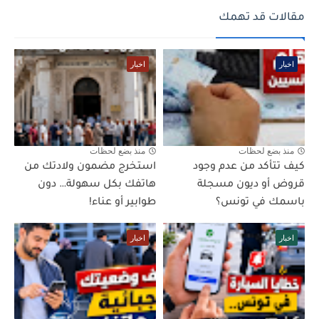
مقالات قد تهمك
اخبار
اخبار
منذ بضع لحظات
منذ بضع لحظات
كيف تتأكد من عدم وجود
استخرج مضمون ولادتك من
قروض أو ديون مسجلة
هاتفك بكل سهولة… دون
باسمك في تونس؟
طوابير أو عناء!
اخبار
اخبار